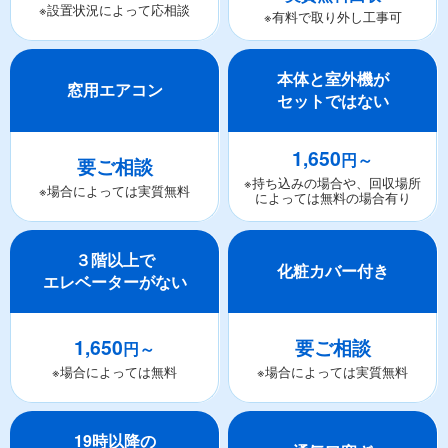
※設置状況によって応相談
※有料で取り外し工事可
本体と室外機が
窓用エアコン
セットではない
1,650
円～
要ご相談
※持ち込みの場合や、回収場所
※場合によっては実質無料
によっては無料の場合有り
３階以上で
化粧カバー付き
エレベーターがない
1,650
要ご相談
円～
※場合によっては無料
※場合によっては実質無料
19時以降の