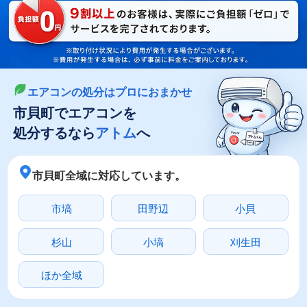
LINEやメールでカンタン依頼
メールで回収依頼
LINEで回収依頼
エアコンの処分はプロにおまかせ
市貝町でエアコンを
処分するなら
アトム
へ
市貝町全域に対応しています。
市塙
田野辺
小貝
杉山
小塙
刈生田
ほか全域