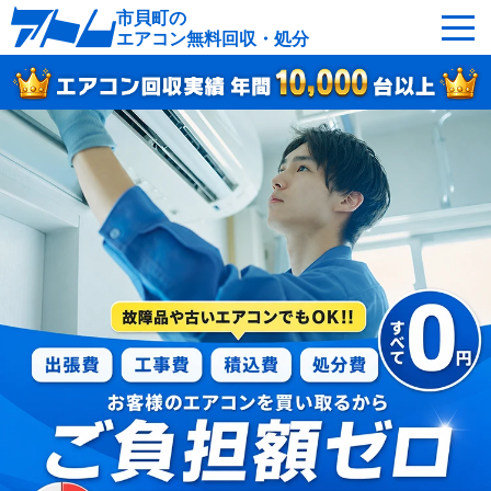
市貝町の
エアコン無料回収・処分
サービスの特徴
回収可能なエアコン
対応エリア
回収の流れ
よくあるご質問
運営会社
市貝町へ無料出張
最短即日
お急ぎの方はこちら
050-5482-9461
受付：24時間年中無休（通話料無料）