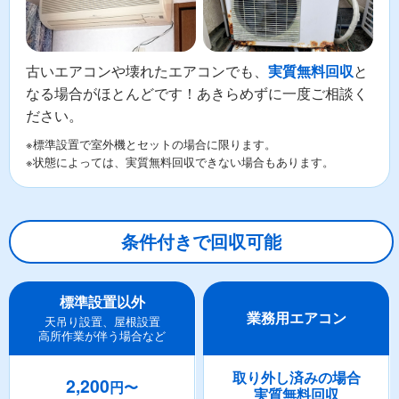
古いエアコンや壊れたエアコンでも、
と
実質無料回収
なる場合がほとんどです！あきらめずに一度ご相談く
ださい。
※標準設置で室外機とセットの場合に限ります。
※状態によっては、実質無料回収できない場合もあります。
条件付きで回収可能
標準設置以外
業務用エアコン
天吊り設置、屋根設置
高所作業が伴う場合など
取り外し済みの場合
2,200
円〜
実質無料回収