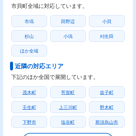
市貝町全域に対応しています。
市塙
田野辺
小貝
杉山
小塙
刈生田
ほか全域
近隣の対応エリア
下記のほか全国で展開しています。
茂木町
芳賀町
益子町
壬生町
上三川町
野木町
下野市
塩谷町
那須烏山市