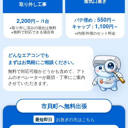
通気口塞ぎ
取り外し工事
550
2,200
パテ埋め：
円～
円～ /1台
1,100
キャップ：
円～
※取り外し済みの場合は無料
※無料で対応できる場合有
※内側/外側のセット料金
どんなエアコンでも
まずはお気軽にご相談ください。
無料で対応可能かどうかも含めて、アト
ムのオペレーターが親切・丁寧にご案内
させていただきます。
市貝町へ無料出張
最短即日
お急ぎの方はこちら