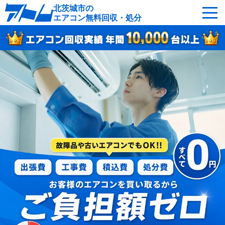
北茨城市の
エアコン無料回収・処分
サービスの特徴
回収可能なエアコン
対応エリア
回収の流れ
よくあるご質問
運営会社
北茨城市へ無料出張
最短即日
お急ぎの方はこちら
050-5482-9461
受付：24時間年中無休（通話料無料）