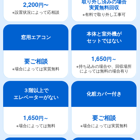
取り外し済みの場合
2,200
円〜
実質無料回収
※設置状況によって応相談
※有料で取り外し工事可
本体と室外機が
窓用エアコン
セットではない
1,650
円～
要ご相談
※持ち込みの場合や、回収場所
※場合によっては実質無料
によっては無料の場合有り
３階以上で
化粧カバー付き
エレベーターがない
1,650
要ご相談
円～
※場合によっては無料
※場合によっては実質無料