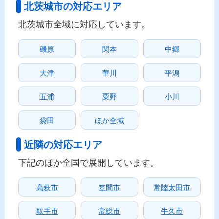
北茨城市の対応エリア
北茨城市全域に対応しています。
磯原
関本
中郷
大津
華川
平潟
五浦
粟野
小川
袋田
ほか全域
近隣の対応エリア
下記のほか全国で展開しています。
高萩市
笠間市
常陸太田市
取手市
常総市
牛久市