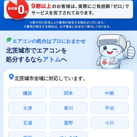
LINEやメールでカンタン依頼
メールで回収依頼
LINEで回収依頼
エアコンの処分はプロにおまかせ
北茨城市でエアコンを
処分するなら
アトム
へ
北茨城市全域に対応しています。
磯原
関本
中郷
大津
華川
平潟
五浦
粟野
小川