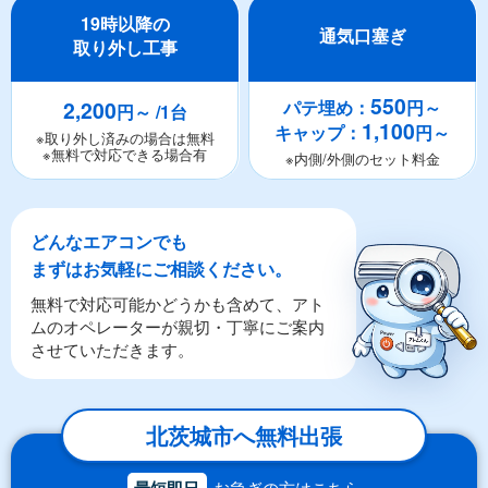
19時以降の
通気口塞ぎ
取り外し工事
550
2,200
パテ埋め：
円～
円～ /1台
1,100
キャップ：
円～
※取り外し済みの場合は無料
※無料で対応できる場合有
※内側/外側のセット料金
どんなエアコンでも
まずはお気軽にご相談ください。
無料で対応可能かどうかも含めて、アト
ムのオペレーターが親切・丁寧にご案内
させていただきます。
北茨城市へ無料出張
最短即日
お急ぎの方はこちら