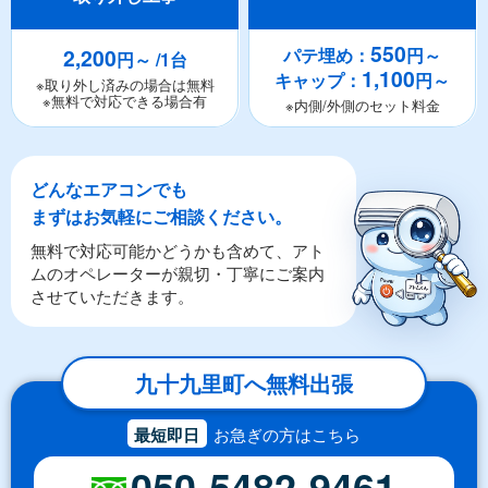
550
2,200
パテ埋め：
円～
円～ /1台
1,100
キャップ：
円～
※取り外し済みの場合は無料
※無料で対応できる場合有
※内側/外側のセット料金
どんなエアコンでも
まずはお気軽にご相談ください。
無料で対応可能かどうかも含めて、アト
ムのオペレーターが親切・丁寧にご案内
させていただきます。
九十九里町へ無料出張
最短即日
お急ぎの方はこちら
050-5482-9461