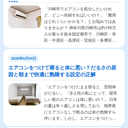
解説
「川崎市でエアコンを処分したいけれ
ど、どこへ依頼すればいいの？」「費用
はどれくらいかかる？」とお悩みではあ
りませんか？ 神奈川県川崎市は約155万
人が暮らす政令指定都市で、川崎区・幸
区・中原区・高津区・宮前区・多摩区・
麻生区の7区から構成さ...
2026年8月04日
エアコンをつけて寝ると体に悪い？だるさの原
因と朝まで快適に熟睡する設定の正解
「エアコンをつけたまま寝ると、翌朝体
がだるい」 「冷え性の私にとって、寝苦
しい夜のエアコンは体に悪いの？」 日本
の夏は年々厳しさを増しており、熱帯夜
にエアコンなしで眠るのは命の危険すら
伴います。しかし、エアコンをつけっぱ
なしで寝ることに対し...