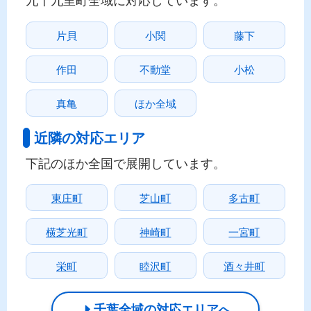
片貝
小関
藤下
作田
不動堂
小松
真亀
ほか全域
近隣の対応エリア
下記のほか全国で展開しています。
東庄町
芝山町
多古町
横芝光町
神崎町
一宮町
栄町
睦沢町
酒々井町
千葉全域の対応エリアへ