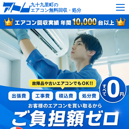
九十九里町の
エアコン無料回収・処分
サービスの特徴
回収可能なエアコン
対応エリア
回収の流れ
よくあるご質問
運営会社
九十九里町へ無料出張
最短即日
お急ぎの方はこちら
050-5482-9461
受付：24時間年中無休（通話料無料）