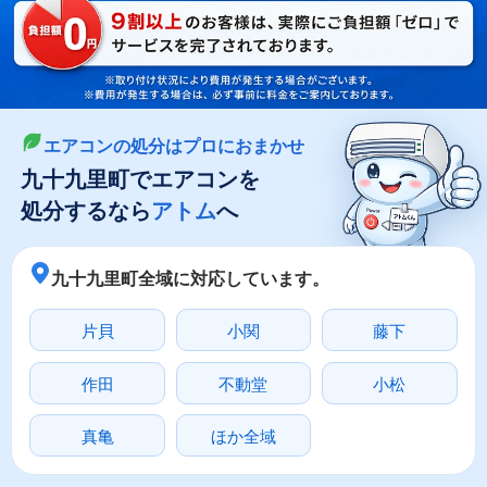
LINEやメールでカンタン依頼
メールで回収依頼
LINEで回収依頼
エアコンの処分はプロにおまかせ
九十九里町でエアコンを
処分するなら
アトム
へ
九十九里町全域に対応しています。
片貝
小関
藤下
作田
不動堂
小松
真亀
ほか全域