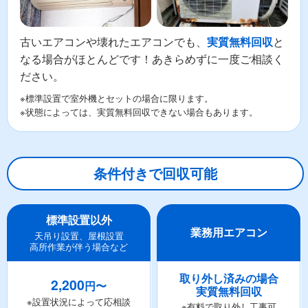
古いエアコンや壊れたエアコンでも、
と
実質無料回収
なる場合がほとんどです！あきらめずに一度ご相談く
ださい。
※標準設置で室外機とセットの場合に限ります。
※状態によっては、実質無料回収できない場合もあります。
条件付きで回収可能
標準設置以外
業務用エアコン
天吊り設置、屋根設置
高所作業が伴う場合など
取り外し済みの場合
2,200
円〜
実質無料回収
※設置状況によって応相談
※有料で取り外し工事可