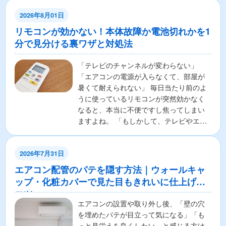
2026年8月01日
リモコンが効かない！本体故障か電池切れかを1
分で見分ける裏ワザと対処法
「テレビのチャンネルが変わらない」
「エアコンの電源が入らなくて、部屋が
暑くて耐えられない」 毎日当たり前のよ
うに使っているリモコンが突然効かなく
なると、本当に不便ですし焦ってしまい
ますよね。 「もしかして、テレビやエア
コンの本体が壊れちゃ...
2026年7月31日
エアコン配管のパテを隠す方法｜ウォールキャ
ップ・化粧カバーで見た目もきれいに仕上げる
コツ
エアコンの設置や取り外し後、「壁の穴
を埋めたパテが目立って気になる」「も
っと見栄えを良くしたい」と感じる方は