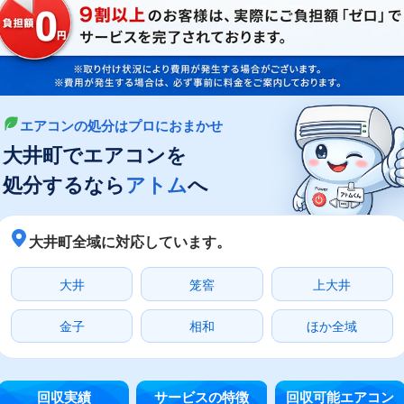
エアコンの処分はプロにおまかせ
大井町でエアコンを
処分するなら
アトム
へ
大井町全域に対応しています。
大井
笼窖
上大井
金子
相和
ほか全域
回収実績
サービスの特徴
回収可能エアコン