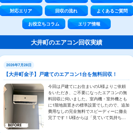
対応エリア
回収の流れ
よくあるご質問
お役立ちコラム
エリア情報
大井町のエアコン回収実績
2026年7月28日
【大井町金子】戸建てのエアコン1台を無料回収！
今回は戸建てにお住まいのU様よりご依頼
をいただき、ご不要になったエアコンの無
料回収に伺いました。室内機・室外機とも
に1階地面置きの標準設置でしたので、追加
費用なしの完全無料でスピーディーに撤去
完了です！U様からは「見ていて気持ちが
良いほど手...