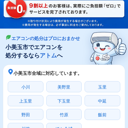
LINEやメールでカンタン依頼
メールで回収依頼
LINEで回収依頼
エアコンの処分はプロにおまかせ
小美玉市でエアコンを
処分するなら
アトム
へ
小美玉市全域に対応しています。
小川
美野里
玉里
上玉里
下玉里
中延
野田
竹原
飯前