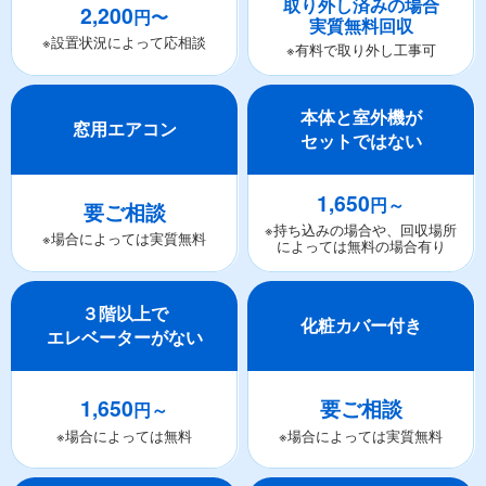
取り外し済みの場合
2,200
円〜
実質無料回収
※設置状況によって応相談
※有料で取り外し工事可
本体と室外機が
窓用エアコン
セットではない
1,650
円～
要ご相談
※持ち込みの場合や、回収場所
※場合によっては実質無料
によっては無料の場合有り
３階以上で
化粧カバー付き
エレベーターがない
1,650
要ご相談
円～
※場合によっては無料
※場合によっては実質無料