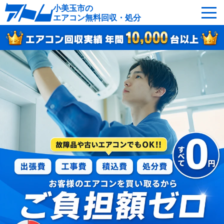
小美玉市の
エアコン無料回収・処分
サービスの特徴
回収可能なエアコン
対応エリア
回収の流れ
よくあるご質問
運営会社
小美玉市へ無料出張
最短即日
お急ぎの方はこちら
050-5482-9461
受付：24時間年中無休（通話料無料）