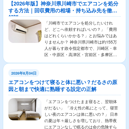
【2026年版】神奈川県川崎市でエアコンを処分
する方法｜回収費用の相場・持ち込み先を徹底
解説
「川崎市でエアコンを処分したいけれ
ど、どこへ依頼すればいいの？」「費用
はどれくらいかかる？」とお悩みではあ
りませんか？ 神奈川県川崎市は約155万
人が暮らす政令指定都市で、川崎区・幸
区・中原区・高津区・宮前区・多摩区・
麻生区の7区から構成さ...
2026年8月04日
エアコンをつけて寝ると体に悪い？だるさの原
因と朝まで快適に熟睡する設定の正解
「エアコンをつけたまま寝ると、翌朝体
がだるい」 「冷え性の私にとって、寝苦
しい夜のエアコンは体に悪いの？」 日本
の夏は年々厳しさを増しており、熱帯夜
にエアコンなしで眠るのは命の危険すら