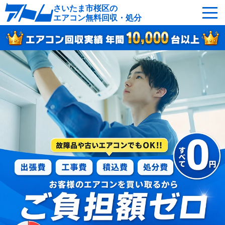
さいたま市桜区の
エアコン無料回収・処分
サービスの特徴
回収可能なエアコン
対応エリア
回収の流れ
よくあるご質問
運営会社
さいたま市桜区へ無料出張
最短即日
お急ぎの方はこちら
050-5482-9461
受付：24時間年中無休（通話料無料）