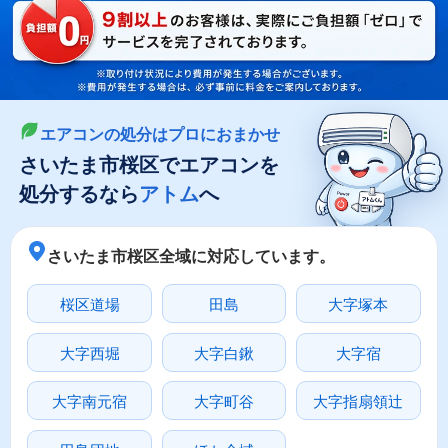
LINEやメールでカンタン依頼
メールで回収依頼
LINEで回収依頼
エアコンの処分はプロにおまかせ
さいたま市桜区でエアコンを
処分するなら
アトム
へ
さいたま市桜区全域に対応しています。
桜区道場
田島
大字塚本
大字西堀
大字白鍬
大字宿
大字南元宿
大字町谷
大字指扇領辻