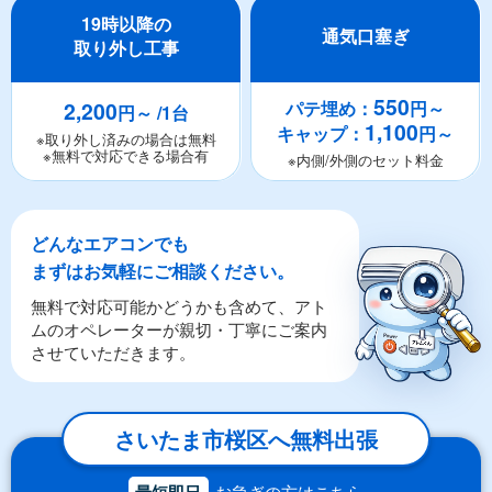
19時以降の
通気口塞ぎ
取り外し工事
550
2,200
パテ埋め：
円～
円～ /1台
1,100
キャップ：
円～
※取り外し済みの場合は無料
※無料で対応できる場合有
※内側/外側のセット料金
どんなエアコンでも
まずはお気軽にご相談ください。
無料で対応可能かどうかも含めて、アト
ムのオペレーターが親切・丁寧にご案内
させていただきます。
さいたま市桜区へ無料出張
最短即日
お急ぎの方はこちら