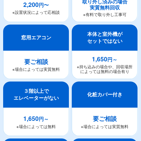
取り外し済みの場合
2,200
円〜
実質無料回収
※設置状況によって応相談
※有料で取り外し工事可
本体と室外機が
窓用エアコン
セットではない
1,650
円～
要ご相談
※持ち込みの場合や、回収場所
※場合によっては実質無料
によっては無料の場合有り
３階以上で
化粧カバー付き
エレベーターがない
1,650
要ご相談
円～
※場合によっては無料
※場合によっては実質無料