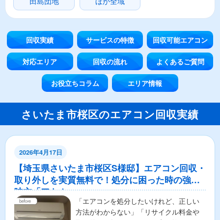
田島団地
ほか全域
回収実績
サービスの特徴
回収可能エアコン
対応エリア
回収の流れ
よくあるご質問
お役立ちコラム
エリア情報
さいたま市桜区のエアコン回収実績
2026年4月17日
【埼玉県さいたま市桜区S様邸】エアコン回収・
取り外しを実質無料で！処分に困った時の強い
味方「アトム」
「エアコンを処分したいけれど、正しい
方法がわからない」「リサイクル料金や