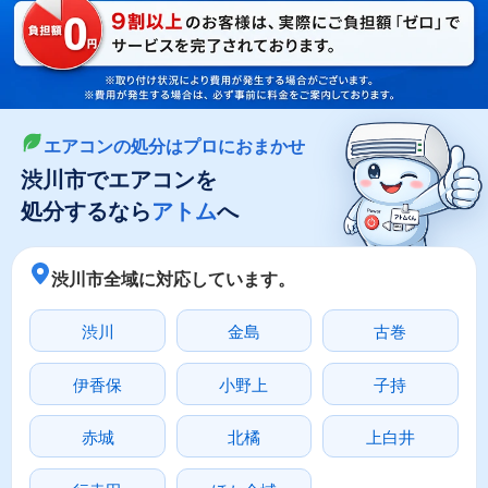
LINEやメールでカンタン依頼
メールで回収依頼
LINEで回収依頼
エアコンの処分はプロにおまかせ
渋川市でエアコンを
処分するなら
アトム
へ
渋川市全域に対応しています。
渋川
金島
古巻
伊香保
小野上
子持
赤城
北橘
上白井