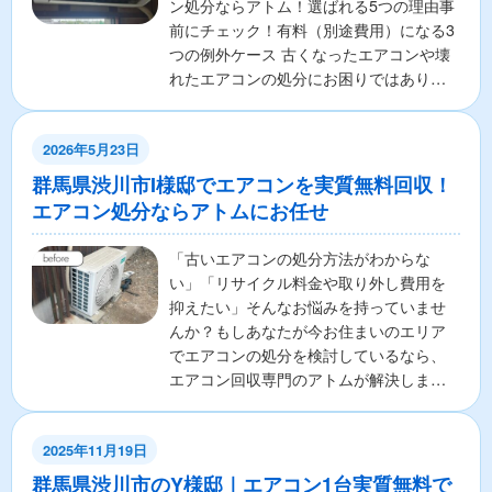
ン処分ならアトム！選ばれる5つの理由事
前にチェック！有料（別途費用）になる3
つの例外ケース 古くなったエアコンや壊
れたエアコンの処分にお困りではありま
せんか？ 「エアコ...
2026年5月23日
群馬県渋川市I様邸でエアコンを実質無料回収！
エアコン処分ならアトムにお任せ
「古いエアコンの処分方法がわからな
い」「リサイクル料金や取り外し費用を
抑えたい」そんなお悩みを持っていませ
んか？もしあなたが今お住まいのエリア
でエアコンの処分を検討しているなら、
エアコン回収専門のアトムが解決しま
す！ここでは、エアコンの無料...
2025年11月19日
群馬県渋川市のY様邸｜エアコン1台実質無料で