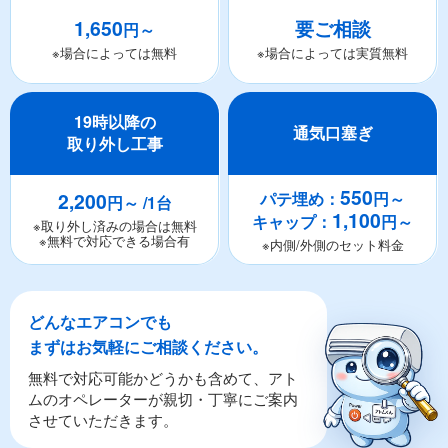
1,650
要ご相談
円～
※場合によっては無料
※場合によっては実質無料
19時以降の
通気口塞ぎ
取り外し工事
550
2,200
パテ埋め：
円～
円～ /1台
1,100
キャップ：
円～
※取り外し済みの場合は無料
※無料で対応できる場合有
※内側/外側のセット料金
どんなエアコンでも
まずはお気軽にご相談ください。
無料で対応可能かどうかも含めて、アト
ムのオペレーターが親切・丁寧にご案内
させていただきます。