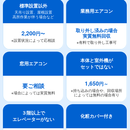
標準設置以外
業務用エアコン
天吊り設置、屋根設置
高所作業が伴う場合など
取り外し済みの場合
2,200
円〜
実質無料回収
※設置状況によって応相談
※有料で取り外し工事可
本体と室外機が
窓用エアコン
セットではない
1,650
円～
要ご相談
※持ち込みの場合や、回収場所
※場合によっては実質無料
によっては無料の場合有り
３階以上で
化粧カバー付き
エレベーターがない