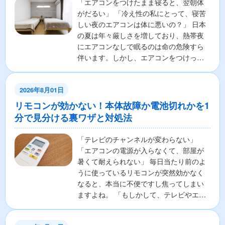
「エアコンをつけたまま寝ると、翌朝体
がだるい」 「冷え性の私にとって、寝苦
しい夜のエアコンは体に悪いの？」 日本
の夏は年々厳しさを増しており、熱帯夜
にエアコンなしで眠るのは命の危険すら
伴います。しかし、エアコンをつけっぱ
なしで寝ることに対し...
2026年8月01日
リモコンが効かない！本体故障か電池切れかを1
分で見分ける裏ワザと対処法
「テレビのチャンネルが変わらない」
「エアコンの電源が入らなくて、部屋が
暑くて耐えられない」 毎日当たり前のよ
うに使っているリモコンが突然効かなく
なると、本当に不便ですし焦ってしまい
ますよね。 「もしかして、テレビやエア
コンの本体が壊れちゃ...