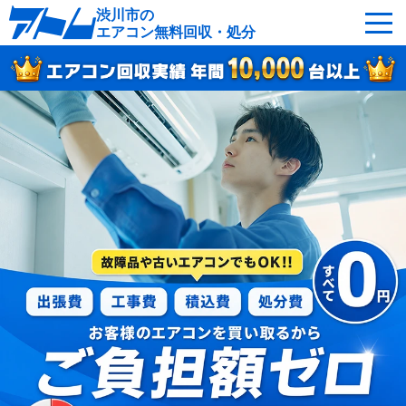
渋川市の
エアコン無料回収・処分
サービスの特徴
回収可能なエアコン
対応エリア
回収の流れ
よくあるご質問
運営会社
渋川市へ無料出張
最短即日
お急ぎの方はこちら
050-5482-9461
受付：24時間年中無休（通話料無料）