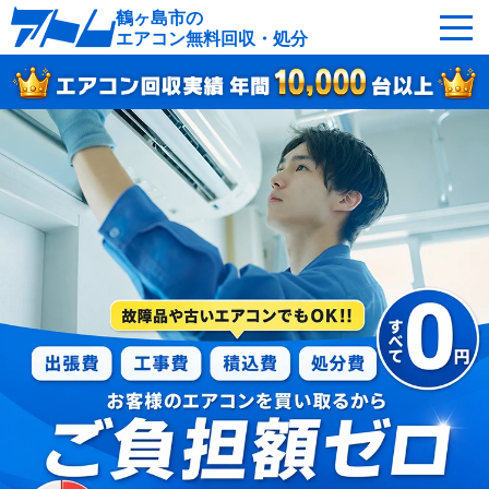
鶴ヶ島市の
エアコン無料回収・処分
サービスの特徴
回収可能なエアコン
対応エリア
回収の流れ
よくあるご質問
運営会社
鶴ヶ島市へ無料出張
最短即日
お急ぎの方はこちら
050-5482-9461
受付：24時間年中無休（通話料無料）