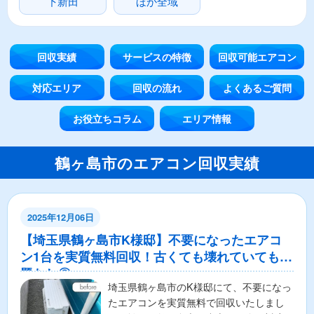
下新田
ほか全域
回収実績
サービスの特徴
回収可能エアコン
対応エリア
回収の流れ
よくあるご質問
お役立ちコラム
エリア情報
鶴ヶ島市のエアコン回収実績
2025年12月06日
【埼玉県鶴ヶ島市K様邸】不要になったエアコ
ン1台を実質無料回収！古くても壊れていても問
題なし◎
埼玉県鶴ヶ島市のK様邸にて、不要になっ
たエアコンを実質無料で回収いたしまし