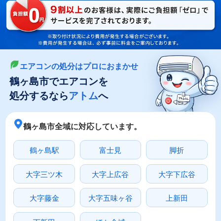
LINEやメールでカンタン依頼
メールで回収依頼
LINEで回収依頼
エアコンの処分はプロにおまかせ
鶴ヶ島市でエアコンを
処分するなら
アトム
へ
鶴ヶ島市全域に対応しています。
鶴ヶ島駅
富士見
脚折
大字三ツ木
大字上広谷
大字下広谷
大字藤金
大字五味ヶ谷
上新田