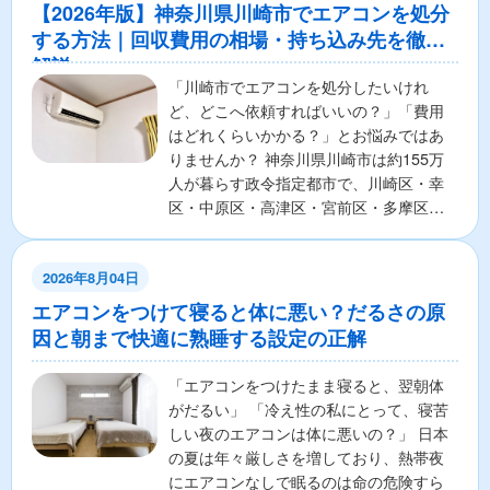
【2026年版】神奈川県川崎市でエアコンを処分
する方法｜回収費用の相場・持ち込み先を徹底
解説
「川崎市でエアコンを処分したいけれ
ど、どこへ依頼すればいいの？」「費用
はどれくらいかかる？」とお悩みではあ
りませんか？ 神奈川県川崎市は約155万
人が暮らす政令指定都市で、川崎区・幸
区・中原区・高津区・宮前区・多摩区・
麻生区の7区から構成さ...
2026年8月04日
エアコンをつけて寝ると体に悪い？だるさの原
因と朝まで快適に熟睡する設定の正解
「エアコンをつけたまま寝ると、翌朝体
がだるい」 「冷え性の私にとって、寝苦
しい夜のエアコンは体に悪いの？」 日本
の夏は年々厳しさを増しており、熱帯夜
にエアコンなしで眠るのは命の危険すら