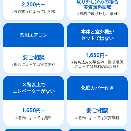
取り外し済みの場合
2,200
円〜
実質無料回収
※設置状況によって応相談
※有料で取り外し工事可
本体と室外機が
窓用エアコン
セットではない
1,650
円～
要ご相談
※持ち込みの場合や、回収場所
※場合によっては実質無料
によっては無料の場合有り
３階以上で
化粧カバー付き
エレベーターがない
1,650
要ご相談
円～
※場合によっては無料
※場合によっては実質無料