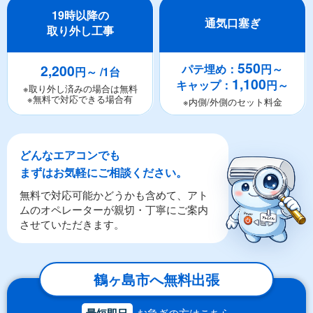
19時以降の
通気口塞ぎ
取り外し工事
550
2,200
パテ埋め：
円～
円～ /1台
1,100
キャップ：
円～
※取り外し済みの場合は無料
※無料で対応できる場合有
※内側/外側のセット料金
どんなエアコンでも
まずはお気軽にご相談ください。
無料で対応可能かどうかも含めて、アト
ムのオペレーターが親切・丁寧にご案内
させていただきます。
鶴ヶ島市へ無料出張
最短即日
お急ぎの方はこちら