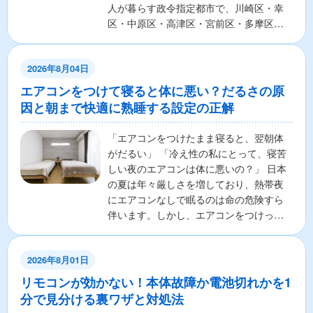
人が暮らす政令指定都市で、川崎区・幸
区・中原区・高津区・宮前区・多摩区・
麻生区の7区から構成さ...
2026年8月04日
エアコンをつけて寝ると体に悪い？だるさの原
因と朝まで快適に熟睡する設定の正解
「エアコンをつけたまま寝ると、翌朝体
がだるい」 「冷え性の私にとって、寝苦
しい夜のエアコンは体に悪いの？」 日本
の夏は年々厳しさを増しており、熱帯夜
にエアコンなしで眠るのは命の危険すら
伴います。しかし、エアコンをつけっぱ
なしで寝ることに対し...
2026年8月01日
リモコンが効かない！本体故障か電池切れかを1
分で見分ける裏ワザと対処法