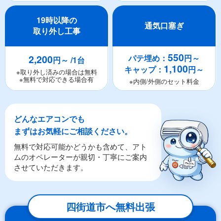
19時以降の
通気口塞ぎ
取り外し工事
550
2,200
パテ埋め：
円～
円～ /1台
1,100
キャップ：
円～
※取り外し済みの場合は無料
※無料で対応できる場合有
※内側/外側のセット料金
どんなエアコンでも
まずはお気軽にご相談ください。
無料で対応可能かどうかも含めて、アト
ムのオペレーターが親切・丁寧にご案内
させていただきます。
四街道市へ無料出張