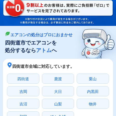
LINEやメールでカンタン依頼
メールで回収依頼
LINEで回収依頼
エアコンの処分はプロにおまかせ
四街道市でエアコンを
処分するなら
アトム
へ
四街道市全域に対応しています。
四街道
鹿渡
栗山
吉岡
大日
内黒田
吉沼
山梨
物井