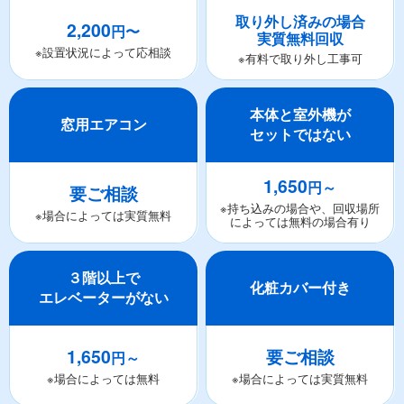
取り外し済みの場合
2,200
円〜
実質無料回収
※設置状況によって応相談
※有料で取り外し工事可
本体と室外機が
窓用エアコン
セットではない
1,650
円～
要ご相談
※持ち込みの場合や、回収場所
※場合によっては実質無料
によっては無料の場合有り
３階以上で
化粧カバー付き
エレベーターがない
1,650
要ご相談
円～
※場合によっては無料
※場合によっては実質無料