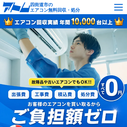
四街道市の
エアコン無料回収・処分
サービスの特徴
回収可能なエアコン
対応エリア
回収の流れ
よくあるご質問
運営会社
四街道市へ無料出張
最短即日
お急ぎの方はこちら
050-5482-9461
受付：24時間年中無休（通話料無料）