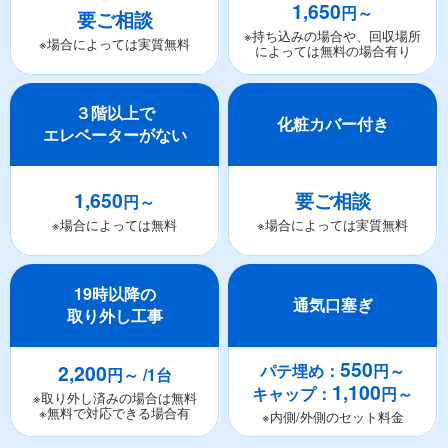
1,650
円～
要ご相談
※持ち込みの場合や、回収場所
※場合によっては実質無料
によっては無料の場合有り
３階以上で
化粧カバー付き
エレベーターがない
1,650
要ご相談
円～
※場合によっては無料
※場合によっては実質無料
19時以降の
通気口塞ぎ
取り外し工事
550
2,200
パテ埋め：
円～
円～ /1台
1,100
キャップ：
円～
※取り外し済みの場合は無料
※無料で対応できる場合有
※内側/外側のセット料金