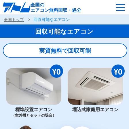
全国の
エアコン無料回収・処分
全国トップ
回収可能なエアコン
サービスの特徴
回収可能なエアコン
回収可能なエアコン
対応エリア
回収の流れ
実質無料で回収可能
よくあるご質問
運営会社
¥0
¥0
全国各地へ無料出張
最短即日
お急ぎの方はこちら
050-5482-9461
標準設置エアコン
埋込式家庭用エアコン
（室外機とセットの場合）
受付：24時間年中無休（通話料無料）