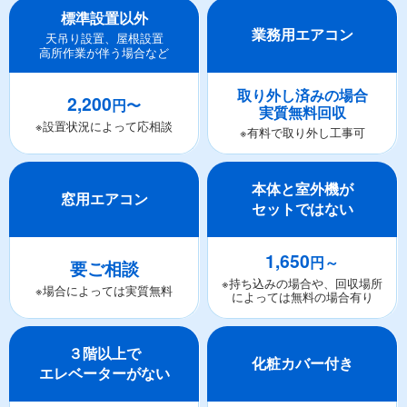
標準設置以外
業務用エアコン
天吊り設置、屋根設置
高所作業が伴う場合など
取り外し済みの場合
2,200
円〜
実質無料回収
※設置状況によって応相談
※有料で取り外し工事可
本体と室外機が
窓用エアコン
セットではない
1,650
円～
要ご相談
※持ち込みの場合や、回収場所
※場合によっては実質無料
によっては無料の場合有り
３階以上で
化粧カバー付き
エレベーターがない