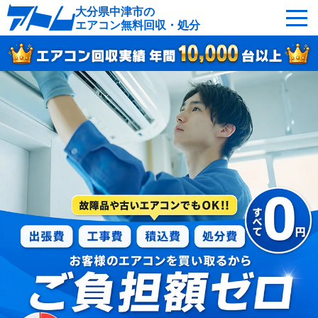
大分県中津市の
エアコン無料回収・処分
サービスの特徴
回収可能なエアコン
対応エリア
回収の流れ
よくあるご質問
運営会社
中津市へ無料出張
最短即日
お急ぎの方はこちら
050-5482-9461
受付：24時間年中無休（通話料無料）