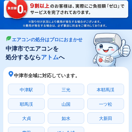
LINEやメールでカンタン依頼
メールで回収依頼
LINEで回収依頼
エアコンの処分はプロにおまかせ
中津市でエアコンを
処分するなら
アトム
へ
中津市全域に対応しています。
中津駅
三光
本耶馬渓
耶馬渓
山国
一ツ松
大貞
如水
大新田