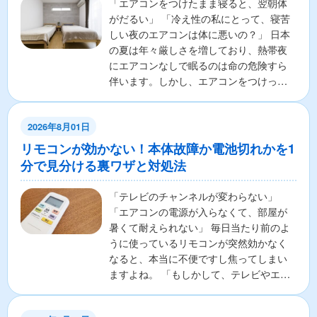
「エアコンをつけたまま寝ると、翌朝体
がだるい」 「冷え性の私にとって、寝苦
しい夜のエアコンは体に悪いの？」 日本
の夏は年々厳しさを増しており、熱帯夜
にエアコンなしで眠るのは命の危険すら
伴います。しかし、エアコンをつけっぱ
なしで寝ることに対し...
2026年8月01日
リモコンが効かない！本体故障か電池切れかを1
分で見分ける裏ワザと対処法
「テレビのチャンネルが変わらない」
「エアコンの電源が入らなくて、部屋が
暑くて耐えられない」 毎日当たり前のよ
うに使っているリモコンが突然効かなく
なると、本当に不便ですし焦ってしまい
ますよね。 「もしかして、テレビやエア
コンの本体が壊れちゃ...