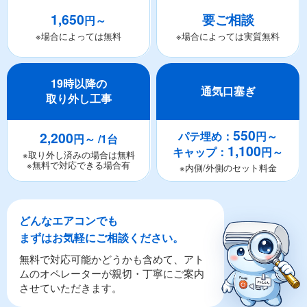
1,650
要ご相談
円～
※場合によっては無料
※場合によっては実質無料
19時以降の
通気口塞ぎ
取り外し工事
550
2,200
パテ埋め：
円～
円～ /1台
1,100
キャップ：
円～
※取り外し済みの場合は無料
※無料で対応できる場合有
※内側/外側のセット料金
どんなエアコンでも
まずはお気軽にご相談ください。
無料で対応可能かどうかも含めて、アト
ムのオペレーターが親切・丁寧にご案内
させていただきます。