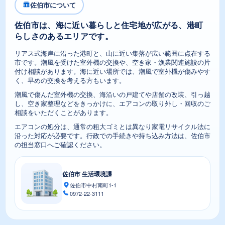
佐伯市について
佐伯市は、海に近い暮らしと住宅地が広がる、港町
らしさのあるエリアです。
リアス式海岸に沿った港町と、山に近い集落が広い範囲に点在する
市です。潮風を受けた室外機の交換や、空き家・漁業関連施設の片
付け相談があります。海に近い場所では、潮風で室外機が傷みやす
く、早めの交換を考える方もいます。
潮風で傷んだ室外機の交換、海沿いの戸建てや店舗の改装、引っ越
し、空き家整理などをきっかけに、エアコンの取り外し・回収のご
相談をいただくことがあります。
エアコンの処分は、通常の粗大ゴミとは異なり家電リサイクル法に
沿った対応が必要です。行政での手続きや持ち込み方法は、佐伯市
の担当窓口へご確認ください。
佐伯市 生活環境課
佐伯市中村南町1-1
0972-22-3111