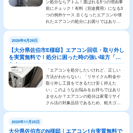
ン処分ならアトム！選ばれる5つの理由事
前にチェック！有料（別途費用）になる3
つの例外ケース 古くなったエアコンや壊
れたエアコンの処分にお困りではありま
せんか？ 「エアコ...
2026年4月29日
【大分県佐伯市E様邸】エアコン回収・取り外し
を実質無料で！処分に困った時の強い味方「ア
トム」
「エアコンを処分したいけれど、正しい
方法がわからない」「リサイクル料金や
取り外し工賃をできるだけ安く抑えた
い」このようなお悩みをお持ちではあり
ませんか？エアコンの処分は家電リサイ
クル法の対象品目であるため、粗大ゴミ
として出すことはできず、手...
2025年11月25日
大分県佐伯市のN様邸｜エアコン1台実質無料で