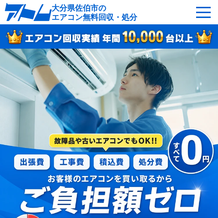
大分県佐伯市の
エアコン無料回収・処分
サービスの特徴
回収可能なエアコン
対応エリア
回収の流れ
よくあるご質問
運営会社
佐伯市へ無料出張
最短即日
お急ぎの方はこちら
050-5482-9461
受付：24時間年中無休（通話料無料）