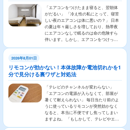
「エアコンをつけたまま寝ると、翌朝体
がだるい」 「冷え性の私にとって、寝苦
しい夜のエアコンは体に悪いの？」 日本
の夏は年々厳しさを増しており、熱帯夜
にエアコンなしで眠るのは命の危険すら
伴います。しかし、エアコンをつけっぱ
なしで寝ることに対し...
2026年8月01日
リモコンが効かない！本体故障か電池切れかを1
分で見分ける裏ワザと対処法
「テレビのチャンネルが変わらない」
「エアコンの電源が入らなくて、部屋が
暑くて耐えられない」 毎日当たり前のよ
うに使っているリモコンが突然効かなく
なると、本当に不便ですし焦ってしまい
ますよね。 「もしかして、テレビやエア
コンの本体が壊れちゃ...