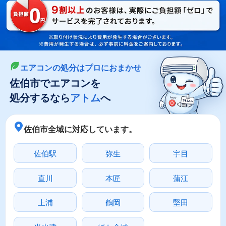
LINEやメールでカンタン依頼
メールで回収依頼
LINEで回収依頼
エアコンの処分はプロにおまかせ
佐伯市でエアコンを
処分するなら
アトム
へ
佐伯市全域に対応しています。
佐伯駅
弥生
宇目
直川
本匠
蒲江
上浦
鶴岡
堅田