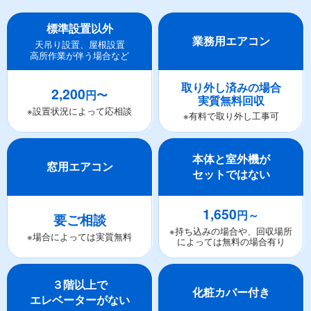
標準設置以外
業務用エアコン
天吊り設置、屋根設置
高所作業が伴う場合など
取り外し済みの場合
2,200
円〜
実質無料回収
※設置状況によって応相談
※有料で取り外し工事可
本体と室外機が
窓用エアコン
セットではない
1,650
円～
要ご相談
※持ち込みの場合や、回収場所
※場合によっては実質無料
によっては無料の場合有り
３階以上で
化粧カバー付き
エレベーターがない