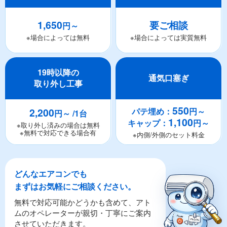
1,650
要ご相談
円～
※場合によっては無料
※場合によっては実質無料
19時以降の
通気口塞ぎ
取り外し工事
550
2,200
パテ埋め：
円～
円～ /1台
1,100
キャップ：
円～
※取り外し済みの場合は無料
※無料で対応できる場合有
※内側/外側のセット料金
どんなエアコンでも
まずはお気軽にご相談ください。
無料で対応可能かどうかも含めて、アト
ムのオペレーターが親切・丁寧にご案内
させていただきます。