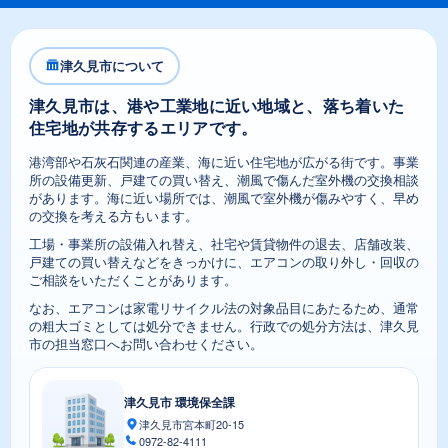
津久見市について
津久見市は、港や工業地に近い地域と、落ち着いた
住宅地が共存するエリアです。
港湾部や石灰石関連の産業、海に近い住宅地が広がる街です。事業
所の設備更新、戸建ての買い替え、潮風で傷んだ室外機の交換相談
があります。海に近い場所では、潮風で室外機が傷みやすく、早め
の交換を考える方もいます。
工場・事業所の設備入れ替え、社宅や賃貸物件の退去、店舗改装、
戸建ての買い替えなどをきっかけに、エアコンの取り外し・回収の
ご相談をいただくことがあります。
なお、エアコンは家電リサイクル法の対象品目にあたるため、通常
の粗大ゴミとしては処分できません。行政での処分方法は、津久見
市の担当窓口へお問い合わせください。
津久見市 環境保全課
津久見市宮本町20-15
0972-82-4111