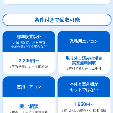
条件付きで回収可能
標準設置以外
業務用エアコン
天吊り設置、屋根設置
高所作業が伴う場合など
取り外し済みの場合
2,200
円〜
実質無料回収
※設置状況によって応相談
※有料で取り外し工事可
本体と室外機が
窓用エアコン
セットではない
1,650
円～
要ご相談
※持ち込みの場合や、回収場所
※場合によっては実質無料