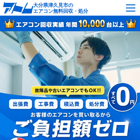
大分県津久見市の
エアコン無料回収・処分
サービスの特徴
回収可能なエアコン
対応エリア
回収の流れ
よくあるご質問
運営会社
津久見市へ無料出張
最短即日
お急ぎの方はこちら
050-5482-9461
受付：24時間年中無休（通話料無料）