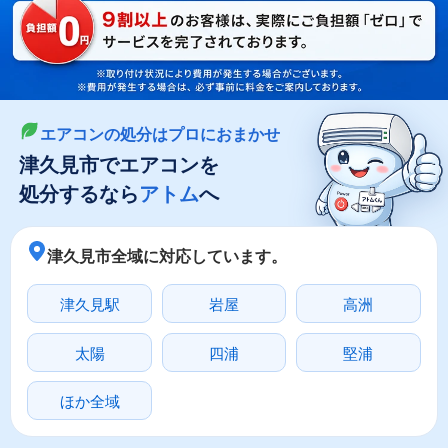
LINEやメールでカンタン依頼
メールで回収依頼
LINEで回収依頼
エアコンの処分はプロにおまかせ
津久見市でエアコンを
処分するなら
アトム
へ
津久見市全域に対応しています。
津久見駅
岩屋
高洲
太陽
四浦
堅浦
ほか全域