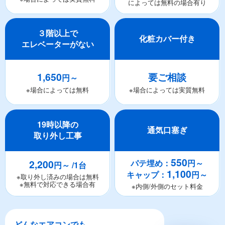
によっては無料の場合有り
３階以上で
化粧カバー付き
エレベーターがない
1,650
要ご相談
円～
※場合によっては無料
※場合によっては実質無料
19時以降の
通気口塞ぎ
取り外し工事
550
2,200
パテ埋め：
円～
円～ /1台
1,100
キャップ：
円～
※取り外し済みの場合は無料
※無料で対応できる場合有
※内側/外側のセット料金
どんなエアコンでも