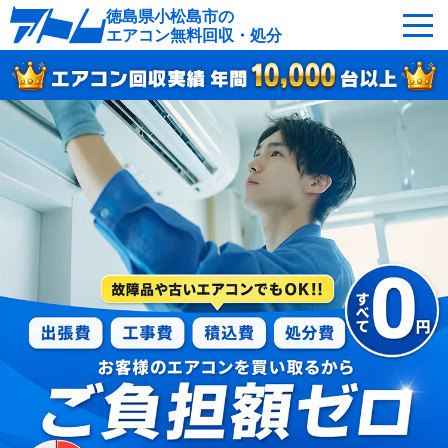
徳島県小松島市の
エアコン無料回収・処分
サービスの特徴
回収可能なエアコン
対応エリア
回収の流れ
よくあるご質問
運営会社
小松島市へ無料出張
最短即日
お急ぎの方はこちら
050-5482-9461
受付：24時間年中無休（通話料無料）