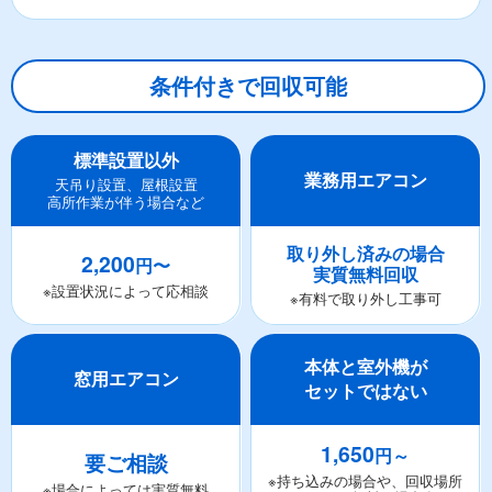
条件付きで回収可能
標準設置以外
業務用エアコン
天吊り設置、屋根設置
高所作業が伴う場合など
取り外し済みの場合
2,200
円〜
実質無料回収
※設置状況によって応相談
※有料で取り外し工事可
本体と室外機が
窓用エアコン
セットではない
1,650
円～
要ご相談
※持ち込みの場合や、回収場所
※場合によっては実質無料