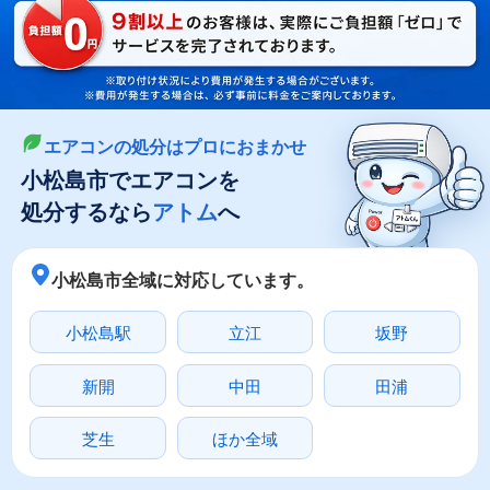
LINEやメールでカンタン依頼
メールで回収依頼
LINEで回収依頼
エアコンの処分はプロにおまかせ
小松島市でエアコンを
処分するなら
アトム
へ
小松島市全域に対応しています。
小松島駅
立江
坂野
新開
中田
田浦
芝生
ほか全域