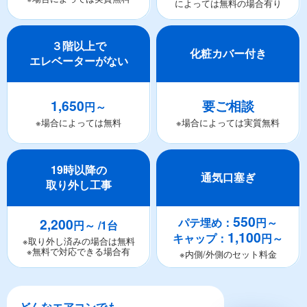
によっては無料の場合有り
３階以上で
化粧カバー付き
エレベーターがない
1,650
要ご相談
円～
※場合によっては無料
※場合によっては実質無料
19時以降の
通気口塞ぎ
取り外し工事
550
2,200
パテ埋め：
円～
円～ /1台
1,100
キャップ：
円～
※取り外し済みの場合は無料
※無料で対応できる場合有
※内側/外側のセット料金
どんなエアコンでも