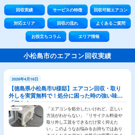
回収実績
サービスの特徴
回収可能エアコン
対応エリア
回収の流れ
よくあるご質問
お役立ちコラム
エリア情報
小松島市のエアコン回収実績
2026年4月16日
【徳島県小松島市U様邸】エアコン回収・取り
外しを実質無料で！処分に困った時の強い味方
「アトム」
「エアコンを処分したいけれど、正しい
方法がわからない」「リサイクル料金や
取り外し工賃をできるだけ安く抑えた
い」このようなお悩みをお持ちではあり