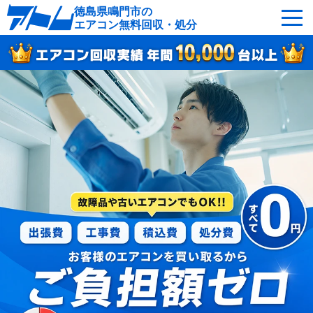
徳島県鳴門市の
エアコン無料回収・処分
サービスの特徴
回収可能なエアコン
対応エリア
回収の流れ
よくあるご質問
運営会社
鳴門市へ無料出張
最短即日
お急ぎの方はこちら
050-5482-9461
受付：24時間年中無休（通話料無料）