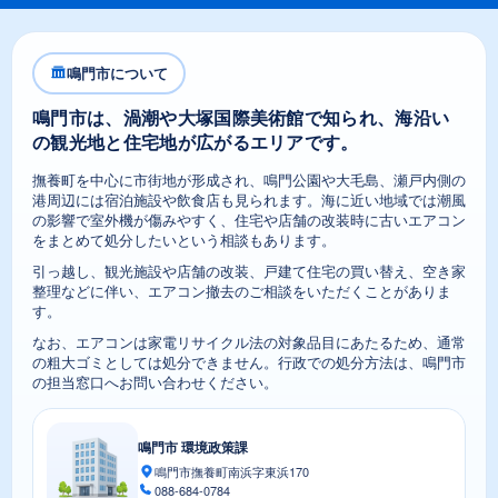
鳴門市について
鳴門市は、渦潮や大塚国際美術館で知られ、海沿い
の観光地と住宅地が広がるエリアです。
撫養町を中心に市街地が形成され、鳴門公園や大毛島、瀬戸内側の
港周辺には宿泊施設や飲食店も見られます。海に近い地域では潮風
の影響で室外機が傷みやすく、住宅や店舗の改装時に古いエアコン
をまとめて処分したいという相談もあります。
引っ越し、観光施設や店舗の改装、戸建て住宅の買い替え、空き家
整理などに伴い、エアコン撤去のご相談をいただくことがありま
す。
なお、エアコンは家電リサイクル法の対象品目にあたるため、通常
の粗大ゴミとしては処分できません。行政での処分方法は、鳴門市
の担当窓口へお問い合わせください。
鳴門市 環境政策課
鳴門市撫養町南浜字東浜170
088-684-0784