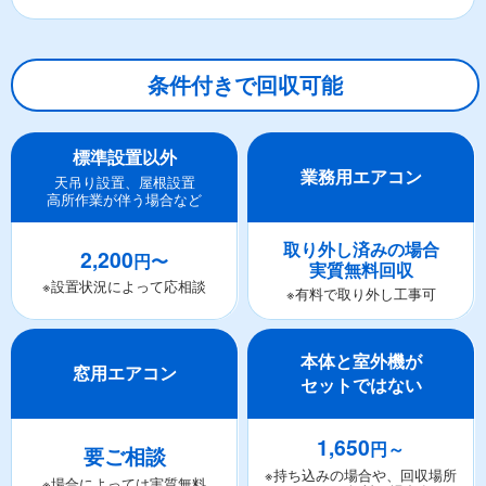
条件付きで回収可能
標準設置以外
業務用エアコン
天吊り設置、屋根設置
高所作業が伴う場合など
取り外し済みの場合
2,200
円〜
実質無料回収
※設置状況によって応相談
※有料で取り外し工事可
本体と室外機が
窓用エアコン
セットではない
1,650
円～
要ご相談
※持ち込みの場合や、回収場所
※場合によっては実質無料