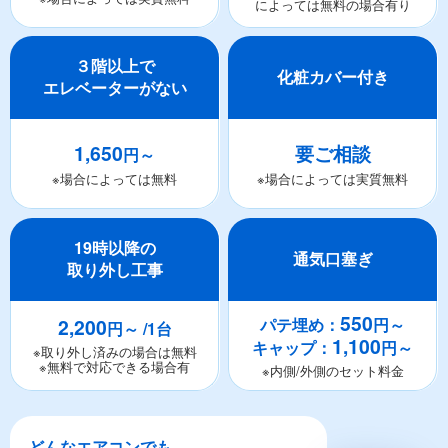
によっては無料の場合有り
３階以上で
化粧カバー付き
エレベーターがない
1,650
要ご相談
円～
※場合によっては無料
※場合によっては実質無料
19時以降の
通気口塞ぎ
取り外し工事
550
2,200
パテ埋め：
円～
円～ /1台
1,100
キャップ：
円～
※取り外し済みの場合は無料
※無料で対応できる場合有
※内側/外側のセット料金
どんなエアコンでも