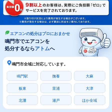
LINEやメールでカンタン依頼
メールで回収依頼
LINEで回収依頼
エアコンの処分はプロにおまかせ
鳴門市でエアコンを
処分するなら
アトム
へ
鳴門市全域に対応しています。
鳴門駅
撫養
大麻
板東
里浦
大津
北灘
瀬戸
ほか全域