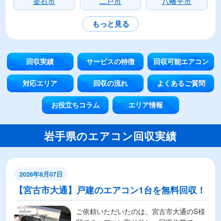
釜石市
二戸市
八幡平市
もっと見る
回収実績
サービスの特徴
回収可能エアコン
対応エリア
回収の流れ
よくあるご質問
お役立ちコラム
エリア情報
岩手県のエアコン回収実績
2026年8月07日
【宮古市大通】戸建のエアコン1台を無料回収！
ご依頼いただいたのは、宮古市大通のS様