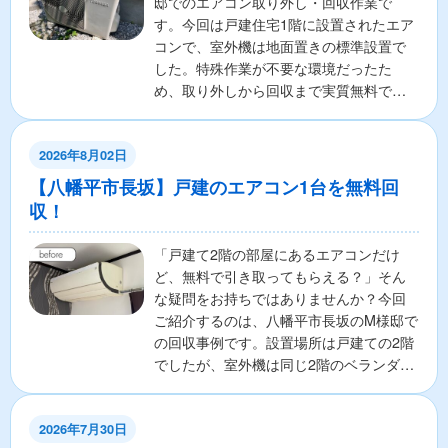
邸でのエアコン取り外し・回収作業で
す。今回は戸建住宅1階に設置されたエア
コンで、室外機は地面置きの標準設置で
した。特殊作業が不要な環境だったた
め、取り外しから回収まで実質無料で対
応いたしました。「費用を...
2026年8月02日
【八幡平市長坂】戸建のエアコン1台を無料回
収！
​「戸建て2階の部屋にあるエアコンだけ
ど、無料で引き取ってもらえる？」そん
な疑問をお持ちではありませんか？今回
ご紹介するのは、八幡平市長坂のM様邸で
の回収事例です。​設置場所は戸建ての2階
でしたが、室外機は同じ2階のベランダ床
置き（標準設置...
2026年7月30日