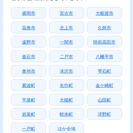
盛岡市
宮古市
大船渡市
花巻市
北上市
久慈市
遠野市
一関市
陸前高田市
釜石市
二戸市
八幡平市
奥州市
滝沢市
雫石町
紫波町
矢巾町
金ケ崎町
平泉町
大槌町
山田町
岩泉町
軽米町
洋野町
一戸町
ほか全域