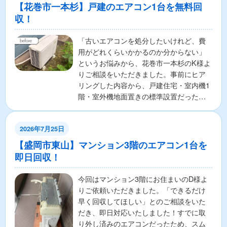
【花巻市一本杉】戸建のエアコン1台を無料回
収！
「古いエアコンを処分したいけれど、費
用がどれくらいかかるのか分からない」
というお悩みから、花巻市一本杉のK様よ
りご相談をいただきました。事前にヒア
リングした内容から、戸建住宅・室内機1
階・室外機地面置きの標準設置だったた
め、取り外しから回収...
2026年7月25日
【盛岡市東山】マンション3階のエアコン1台を
即日回収！
今回はマンション3階にお住まいのD様よ
りご依頼いただきました。「できるだけ
早く回収してほしい」とのご相談をいた
だき、即日対応いたしました！すでに取
り外し済みのエアコンだったため、スム