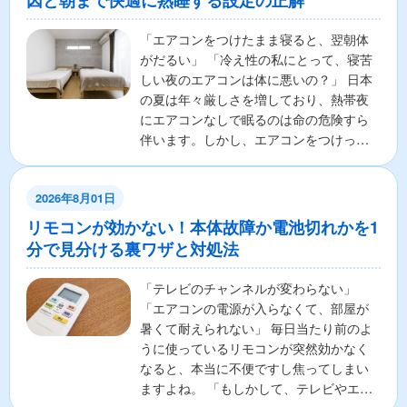
因と朝まで快適に熟睡する設定の正解
「エアコンをつけたまま寝ると、翌朝体
がだるい」 「冷え性の私にとって、寝苦
しい夜のエアコンは体に悪いの？」 日本
の夏は年々厳しさを増しており、熱帯夜
にエアコンなしで眠るのは命の危険すら
伴います。しかし、エアコンをつけっぱ
なしで寝ることに対し...
2026年8月01日
リモコンが効かない！本体故障か電池切れかを1
分で見分ける裏ワザと対処法
「テレビのチャンネルが変わらない」
「エアコンの電源が入らなくて、部屋が
暑くて耐えられない」 毎日当たり前のよ
うに使っているリモコンが突然効かなく
なると、本当に不便ですし焦ってしまい
ますよね。 「もしかして、テレビやエア