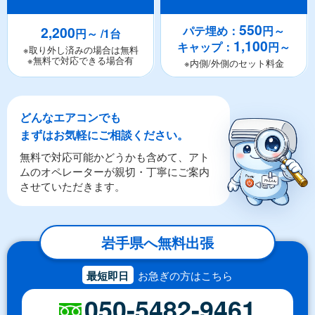
550
2,200
パテ埋め：
円～
円～ /1台
1,100
キャップ：
円～
※取り外し済みの場合は無料
※無料で対応できる場合有
※内側/外側のセット料金
どんなエアコンでも
まずはお気軽にご相談ください。
無料で対応可能かどうかも含めて、アト
ムのオペレーターが親切・丁寧にご案内
させていただきます。
岩手県へ無料出張
最短即日
お急ぎの方はこちら
050-5482-9461