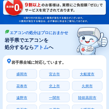
LINEやメールでカンタン依頼
メールで回収依頼
LINEで回収依頼
エアコンの処分はプロにおまかせ
岩手県でエアコンを
処分するなら
アトム
へ
岩手県全域に対応しています。
盛岡市
宮古市
大船渡市
花巻市
北上市
久慈市
遠野市
一関市
陸前高田市