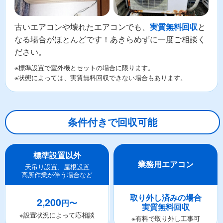
古いエアコンや壊れたエアコンでも、
と
実質無料回収
なる場合がほとんどです！あきらめずに一度ご相談く
ださい。
※標準設置で室外機とセットの場合に限ります。
※状態によっては、実質無料回収できない場合もあります。
条件付きで回収可能
標準設置以外
業務用エアコン
天吊り設置、屋根設置
高所作業が伴う場合など
取り外し済みの場合
2,200
円〜
実質無料回収
※設置状況によって応相談
※有料で取り外し工事可