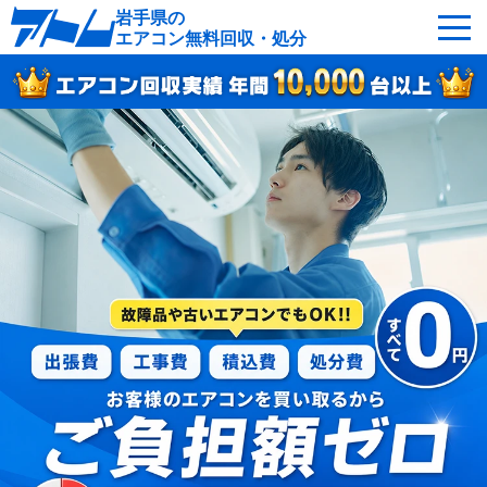
岩手県の
エアコン無料回収・処分
サービスの特徴
回収可能なエアコン
対応エリア
回収の流れ
よくあるご質問
運営会社
岩手県へ無料出張
最短即日
お急ぎの方はこちら
050-5482-9461
受付：24時間年中無休（通話料無料）