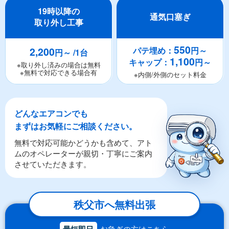
19時以降の
通気口塞ぎ
取り外し工事
550
2,200
パテ埋め：
円～
円～ /1台
1,100
キャップ：
円～
※取り外し済みの場合は無料
※無料で対応できる場合有
※内側/外側のセット料金
どんなエアコンでも
まずはお気軽にご相談ください。
無料で対応可能かどうかも含めて、アト
ムのオペレーターが親切・丁寧にご案内
させていただきます。
秩父市へ無料出張
最短即日
お急ぎの方はこちら