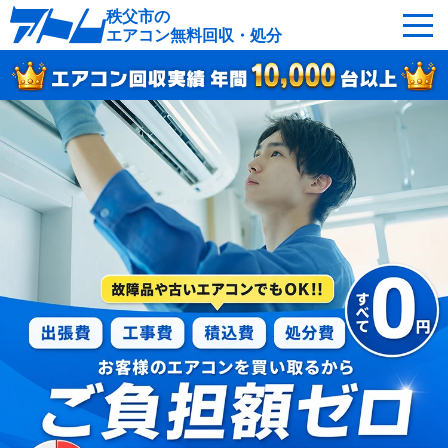
秩父市の
エアコン無料回収・処分
サービスの特徴
回収可能なエアコン
対応エリア
回収の流れ
よくあるご質問
運営会社
秩父市へ無料出張
最短即日
お急ぎの方はこちら
050-5482-9461
受付：24時間年中無休（通話料無料）