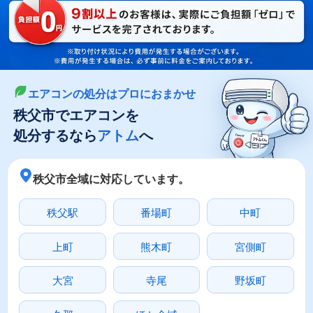
LINEやメールでカンタン依頼
メールで回収依頼
LINEで回収依頼
エアコンの処分はプロにおまかせ
秩父市でエアコンを
処分するなら
アトム
へ
秩父市全域に対応しています。
秩父駅
番場町
中町
上町
熊木町
宮側町
大宮
寺尾
野坂町