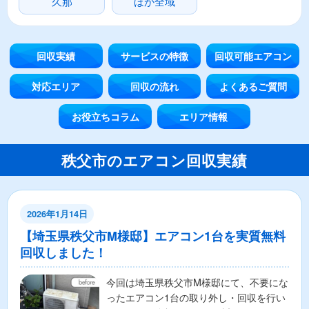
久那
ほか全域
回収実績
サービスの特徴
回収可能エアコン
対応エリア
回収の流れ
よくあるご質問
お役立ちコラム
エリア情報
秩父市のエアコン回収実績
2026年1月14日
【埼玉県秩父市M様邸】エアコン1台を実質無料
回収しました！
今回は埼玉県秩父市M様邸にて、不要にな
ったエアコン1台の取り外し・回収を行い