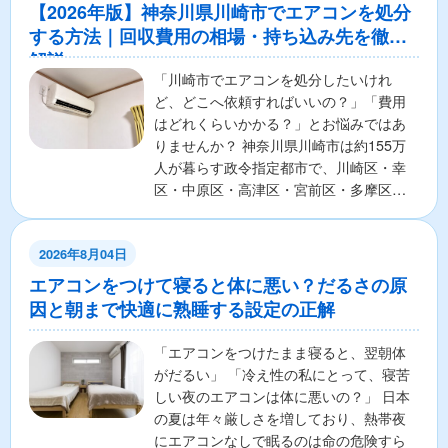
【2026年版】神奈川県川崎市でエアコンを処分
する方法｜回収費用の相場・持ち込み先を徹底
解説
「川崎市でエアコンを処分したいけれ
ど、どこへ依頼すればいいの？」「費用
はどれくらいかかる？」とお悩みではあ
りませんか？ 神奈川県川崎市は約155万
人が暮らす政令指定都市で、川崎区・幸
区・中原区・高津区・宮前区・多摩区・
麻生区の7区から構成さ...
2026年8月04日
エアコンをつけて寝ると体に悪い？だるさの原
因と朝まで快適に熟睡する設定の正解
「エアコンをつけたまま寝ると、翌朝体
がだるい」 「冷え性の私にとって、寝苦
しい夜のエアコンは体に悪いの？」 日本
の夏は年々厳しさを増しており、熱帯夜
にエアコンなしで眠るのは命の危険すら