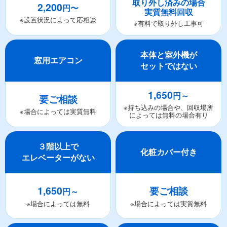
取り外し済みの場合
2,200
円〜
実質無料回収
※設置状況によって応相談
※有料で取り外し工事可
本体と室外機が
窓用エアコン
セットではない
1,650
円～
要ご相談
※持ち込みの場合や、回収場所
※場合によっては実質無料
によっては無料の場合有り
３階以上で
化粧カバー付き
エレベーターがない
1,650
要ご相談
円～
※場合によっては無料
※場合によっては実質無料