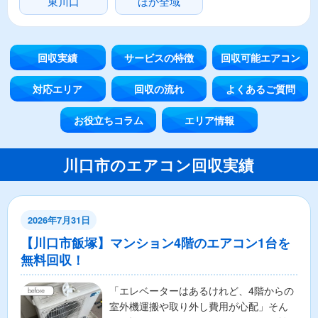
東川口
ほか全域
回収実績
サービスの特徴
回収可能エアコン
対応エリア
回収の流れ
よくあるご質問
お役立ちコラム
エリア情報
川口市のエアコン回収実績
2026年7月31日
【川口市飯塚】マンション4階のエアコン1台を
無料回収！
​「エレベーターはあるけれど、4階からの
室外機運搬や取り外し費用が心配」そん