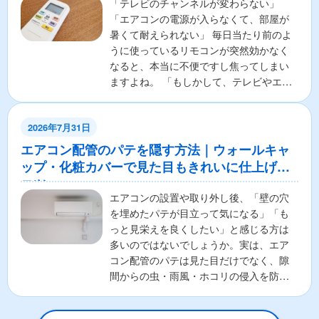
「テレビのチャンネルが変わらない」
「エアコンの電源が入らなくて、部屋が
暑くて耐えられない」 毎日当たり前のよ
うに使っているリモコンが突然効かなく
なると、本当に不便ですし焦ってしまい
ますよね。 「もしかして、テレビやエア
コンの本体が壊れちゃ...
2026年7月31日
エアコン配管のパテを隠す方法｜ウォールキャ
ップ・化粧カバーで見た目もきれいに仕上げる
コツ
エアコンの設置や取り外し後、「壁の穴
を埋めたパテが目立って気になる」「も
っと見栄えを良くしたい」と感じる方は
多いのではないでしょうか。実は、エア
コン配管のパテは見た目だけでなく、隙
間からの虫・雨風・ホコリの侵入を防ぐ
重要な役割があります。そ...