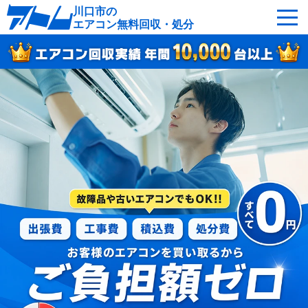
川口市の
エアコン無料回収・処分
サービスの特徴
回収可能なエアコン
対応エリア
回収の流れ
よくあるご質問
運営会社
川口市へ無料出張
最短即日
お急ぎの方はこちら
050-5482-9461
受付：24時間年中無休（通話料無料）