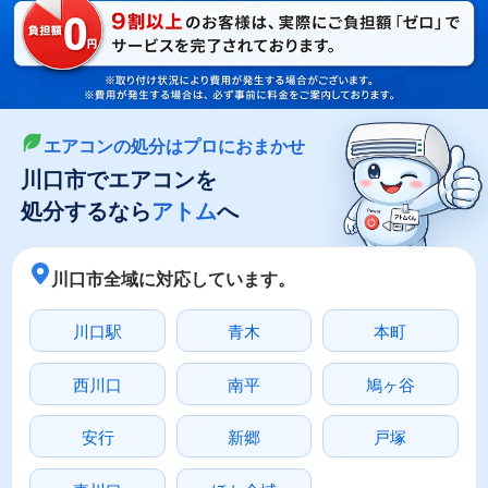
LINEやメールでカンタン依頼
メールで回収依頼
LINEで回収依頼
エアコンの処分はプロにおまかせ
川口市でエアコンを
処分するなら
アトム
へ
川口市全域に対応しています。
川口駅
青木
本町
西川口
南平
鳩ヶ谷
安行
新郷
戸塚