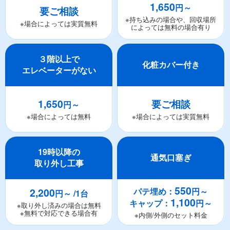
1,650
円～
要ご相談
※持ち込みの場合や、回収場所
※場合によっては実質無料
によっては無料の場合有り
３階以上で
化粧カバー付き
エレベーターがない
1,650
要ご相談
円～
※場合によっては無料
※場合によっては実質無料
19時以降の
通気口塞ぎ
取り外し工事
550
2,200
パテ埋め：
円～
円～ /1台
1,100
キャップ：
円～
※取り外し済みの場合は無料
※無料で対応できる場合有
※内側/外側のセット料金