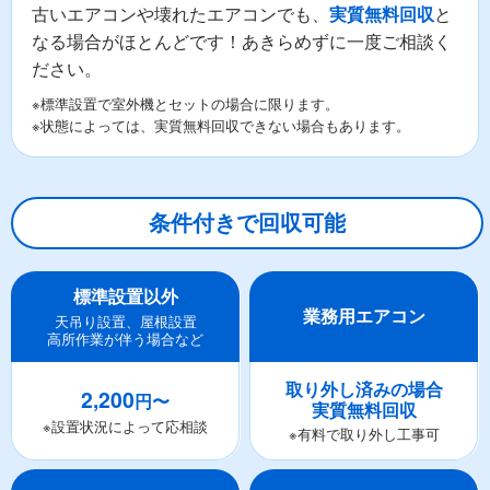
古いエアコンや壊れたエアコンでも、
と
実質無料回収
なる場合がほとんどです！あきらめずに一度ご相談く
ださい。
※標準設置で室外機とセットの場合に限ります。
※状態によっては、実質無料回収できない場合もあります。
条件付きで回収可能
標準設置以外
業務用エアコン
天吊り設置、屋根設置
高所作業が伴う場合など
取り外し済みの場合
2,200
円〜
実質無料回収
※設置状況によって応相談
※有料で取り外し工事可