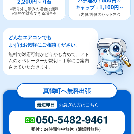
550
2,200
パテ埋め：
円～
円～ /1台
1,100
キャップ：
円～
※取り外し済みの場合は無料
※無料で対応できる場合有
※内側/外側のセット料金
どんなエアコンでも
まずはお気軽にご相談ください。
無料で対応可能かどうかも含めて、アト
ムのオペレーターが親切・丁寧にご案内
させていただきます。
真鶴町へ無料出張
最短即日
お急ぎの方はこちら
050-5482-9461
受付：24時間年中無休（通話料無料）