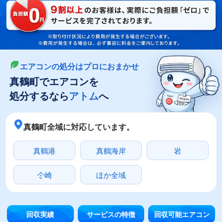
LINEやメールでカンタン依頼
メールで回収依頼
LINEで回収依頼
エアコンの処分はプロにおまかせ
真鶴町でエアコンを
処分するなら
アトム
へ
真鶴町全域に対応しています。
真鶴港
真鶴海岸
岩
仒崎
ほか全域
回収実績
サービスの特徴
回収可能エアコン