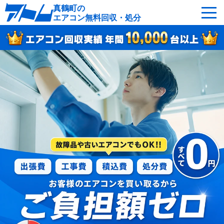
真鶴町の
エアコン無料回収・処分
サービスの特徴
回収可能なエアコン
対応エリア
回収の流れ
よくあるご質問
運営会社
真鶴町へ無料出張
最短即日
お急ぎの方はこちら
050-5482-9461
受付：24時間年中無休（通話料無料）