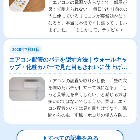
「エアコンの電源が入らなくて、部屋が
暑くて耐えられない」 毎日当たり前のよ
うに使っているリモコンが突然効かなく
なると、本当に不便ですし焦ってしまい
ますよね。 「もしかして、テレビやエア
コンの本体が壊れちゃ...
2026年7月31日
エアコン配管のパテを隠す方法｜ウォールキャ
ップ・化粧カバーで見た目もきれいに仕上げる
コツ
エアコンの設置や取り外し後、「壁の穴
を埋めたパテが目立って気になる」「も
っと見栄えを良くしたい」と感じる方は
多いのではないでしょうか。実は、エア
コン配管のパテは見た目だけでなく、隙
間からの虫・雨風・ホコリの侵入を防ぐ
重要な役割があります。そ...
すべての記事をみる